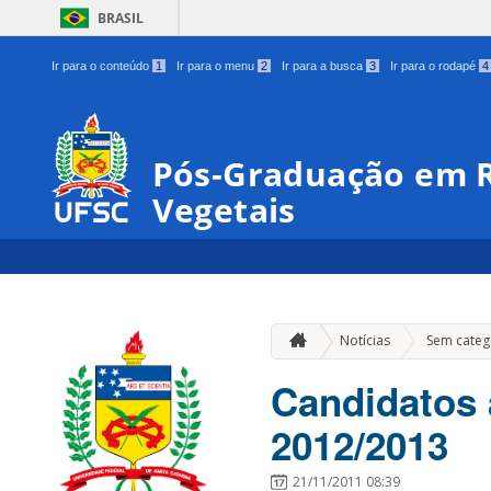
BRASIL
Ir para o conteúdo
1
Ir para o menu
2
Ir para a busca
3
Ir para o rodapé
4
Pós-Graduação em R
Vegetais
Notícias
Sem categ
Candidatos 
2012/2013
21/11/2011 08:39