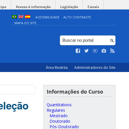
cipe
Acesso à informação
Legislação
Canais
ACESSIBILIDADE
ALTO CONTRASTE
MAPA DO SITE
Área Restrita
Administradores do Site
Informações do Curso
eleção
Quantitativos
Regulares
Mestrado
Doutorado
Pós-Doutorado