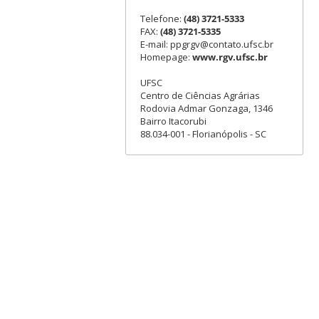
Telefone:
(48) 3721-5333
FAX:
(48) 3721-5335
E-mail: ppgrgv@contato.ufsc.br
Homepage:
www.rgv.ufsc.br
UFSC
Centro de Ciências Agrárias
Rodovia Admar Gonzaga, 1346
Bairro Itacorubi
88.034-001 - Florianópolis - SC