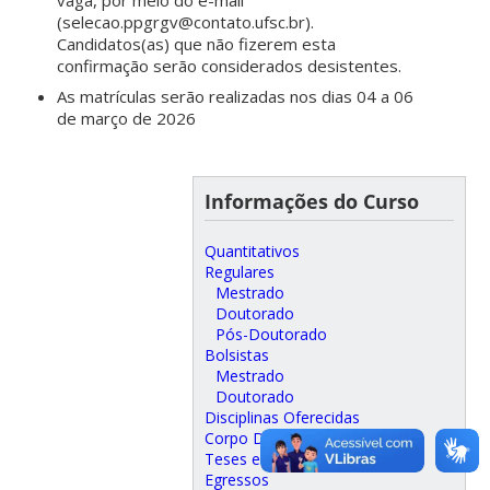
vaga, por meio do e-mail
(selecao.ppgrgv@contato.ufsc.br).
Candidatos(as) que não fizerem esta
confirmação serão considerados desistentes.
As matrículas serão realizadas nos dias
04 a 06
de março de 2026
Informações do Curso
Quantitativos
Regulares
Mestrado
Doutorado
Pós-Doutorado
Bolsistas
Mestrado
Doutorado
Disciplinas Oferecidas
Corpo Docente
Teses e Dissertações
Egressos