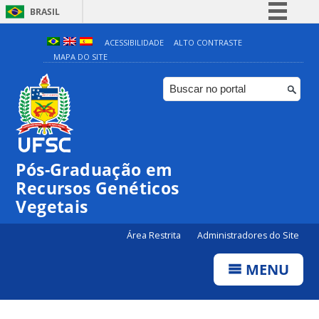
BRASIL
Simplifique!
ACESSIBILIDADE
ALTO CONTRASTE
MAPA DO SITE
Comunica BR
Participe
Acesso à informação
Legislação
Canais
Pós-Graduação em
Recursos Genéticos
Vegetais
Área Restrita
Administradores do Site
MENU