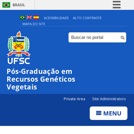
BRASIL
Simplifique!
ACESSIBILIDADE
ALTO CONTRASTE
MAPA DO SITE
Comunica BR
Participe
Acesso à informação
Legislação
Canais
Pós-Graduação em
Recursos Genéticos
Vegetais
Private Area
Site Administrators
MENU