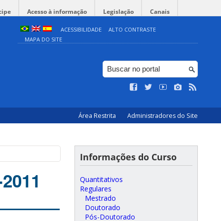
cipe
Acesso à informação
Legislação
Canais
ACESSIBILIDADE
ALTO CONTRASTE
MAPA DO SITE
Área Restrita
Administradores do Site
Informações do Curso
-2011
Quantitativos
Regulares
Mestrado
Doutorado
Pós-Doutorado