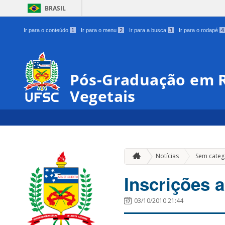
BRASIL
Ir para o conteúdo
1
Ir para o menu
2
Ir para a busca
3
Ir para o rodapé
4
Pós-Graduação em R
Vegetais
Notícias
Sem categ
Inscrições 
03/10/2010 21:44