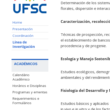
Determinación de los sistemas
florales, dispersión e intera
Caracterización, recolecc
Home
Presentación
Técnicas de prospección, rec
Coordinación
el establecimiento de bancos 
Línea de
procedencia y de progenie.
Invertigación
Ecología y Manejo Sostenib
ACADÉMICOS
Estudios ecológicos, demográ
Calendário
ambientales y del rendimient
Acadêmico
Horários e Disciplinas
Fisiología del Desarrollo 
Programas y ementas
Requerimentos e
Formulários
Estudios básicos y aplicados 
in vivo e in vitro y de los fac