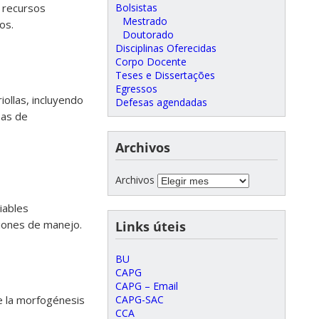
Bolsistas
e recursos
Mestrado
os.
Doutorado
Disciplinas Oferecidas
Corpo Docente
Teses e Dissertações
Egressos
ollas, incluyendo
Defesas agendadas
bas de
Archivos
Archivos
iables
ciones de manejo.
Links úteis
BU
CAPG
CAPG – Email
de la morfogénesis
CAPG-SAC
CCA