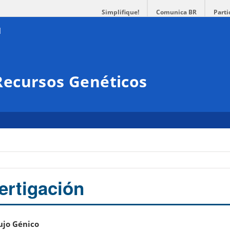
Simplifique!
Comunica BR
Parti
ecursos Genéticos
ertigación
ujo Génico