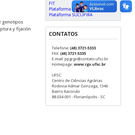
FIT
Plataforma Carlos Chagas
Plataforma SUCUPIRA
de genotipos
tura y fijación
CONTATOS
Telefone:
(48) 3721-5333
FAX:
(48) 3721-5335
E-mail: ppgrgv@contato.ufsc.br
Homepage:
www.rgv.ufsc.br
UFSC
Centro de Ciências Agrárias
Rodovia Admar Gonzaga, 1346
Bairro Itacorubi
88.034-001 - Florianópolis - SC