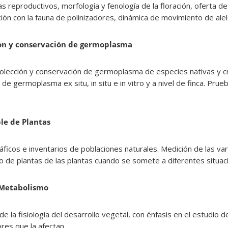
 reproductivos, morfología y fenología de la floración, oferta d
cción con la fauna de polinizadores, dinámica de movimiento de alel
ión y conservación de germoplasma
olección y conservación de germoplasma de especies nativas y cri
de germoplasma ex situ, in situ e in vitro y a nivel de finca. Prue
le de Plantas
ficos e inventarios de poblaciones naturales. Medición de las var
o de plantas de las plantas cuando se somete a diferentes situa
y Metabolismo
de la fisiología del desarrollo vegetal, con énfasis en el estudio 
tores que la afectan.