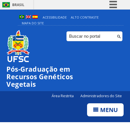
BRASIL
Simplifique!
ACESSIBILIDADE
ALTO CONTRASTE
MAPA DO SITE
Comunica BR
Participe
Acesso à informação
Legislação
Canais
Pós-Graduação em
Recursos Genéticos
Vegetais
Área Restrita
Administradores do Site
MENU