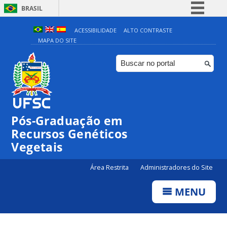
BRASIL
Simplifique!
ACESSIBILIDADE
ALTO CONTRASTE
MAPA DO SITE
Comunica BR
Participe
Acesso à informação
Legislação
Canais
Pós-Graduação em
Recursos Genéticos
Vegetais
Área Restrita
Administradores do Site
MENU