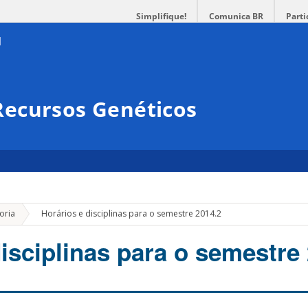
Simplifique!
Comunica BR
Parti
ecursos Genéticos
»
oria
Horários e disciplinas para o semestre 2014.2
isciplinas para o semestre