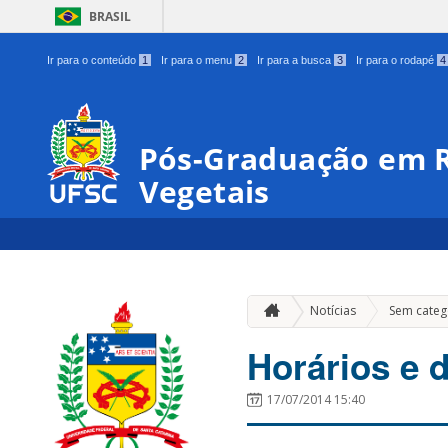
BRASIL
Ir para o conteúdo
1
Ir para o menu
2
Ir para a busca
3
Ir para o rodapé
4
Pós-Graduação em R
Vegetais
Notícias
Sem categ
Horários e d
17/07/2014 15:40