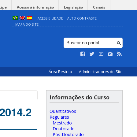
cipe
Acesso à informação
Legislação
Canais
ACESSIBILIDADE
ALTO CONTRASTE
MAPA DO SITE
Área Restrita
Administradores do Site
Informações do Curso
 2014.2
Quantitativos
Regulares
Mestrado
Doutorado
Pós-Doutorado