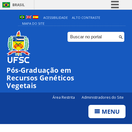
BRASIL
Simplifique!
ACESSIBILIDADE
ALTO CONTRASTE
MAPA DO SITE
Comunica BR
Participe
Acesso à informação
Legislação
Canais
Pós-Graduação em
Recursos Genéticos
Vegetais
Área Restrita
Administradores do Site
MENU