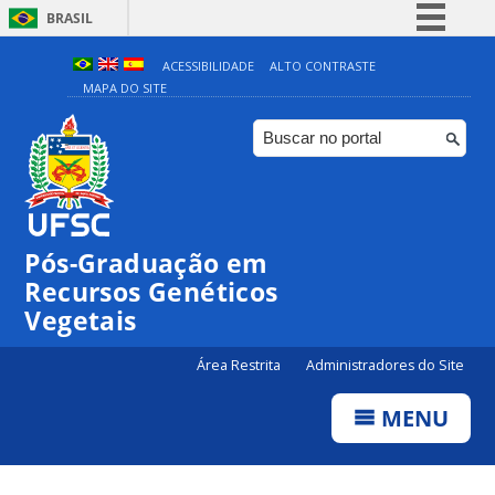
BRASIL
Simplifique!
ACESSIBILIDADE
ALTO CONTRASTE
MAPA DO SITE
Comunica BR
Participe
Acesso à informação
Legislação
Canais
Pós-Graduação em
Recursos Genéticos
Vegetais
Área Restrita
Administradores do Site
MENU