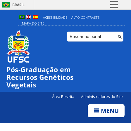
BRASIL
Simplifique!
ACESSIBILIDADE
ALTO CONTRASTE
MAPA DO SITE
Comunica BR
Participe
Acesso à informação
Legislação
Canais
Pós-Graduação em
Recursos Genéticos
Vegetais
Área Restrita
Administradores do Site
MENU