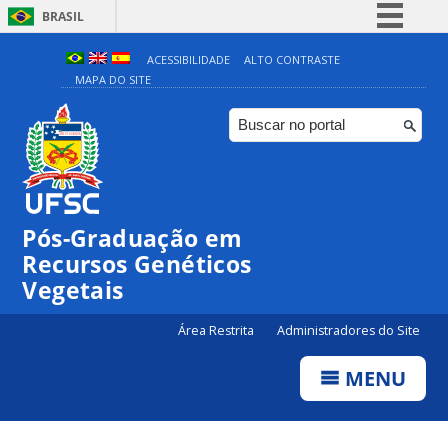
BRASIL
Simplifique!
ACESSIBILIDADE
ALTO CONTRASTE
MAPA DO SITE
Comunica BR
Participe
Acesso à informação
Legislação
Canais
Pós-Graduação em
Recursos Genéticos
Vegetais
Área Restrita
Administradores do Site
MENU