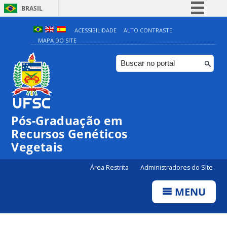
BRASIL
Simplifique!
ACESSIBILIDADE
ALTO CONTRASTE
MAPA DO SITE
Comunica BR
Participe
Acesso à informação
Legislação
Canais
Pós-Graduação em
Recursos Genéticos
Vegetais
Área Restrita
Administradores do Site
MENU