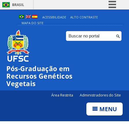
BRASIL
Simplifique!
ACESSIBILIDADE
ALTO CONTRASTE
MAPA DO SITE
Comunica BR
Participe
Acesso à informação
Legislação
Canais
Pós-Graduação em
Recursos Genéticos
Vegetais
Área Restrita
Administradores do Site
MENU