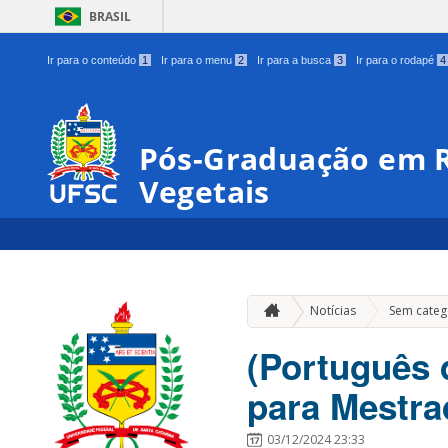
BRASIL
Ir para o conteúdo
1
Ir para o menu
2
Ir para a busca
3
Ir para o rodapé
4
Pós-Graduação em R
Vegetais
Notícias
Sem categ
(Português 
para Mestra
03/12/2024 23:33