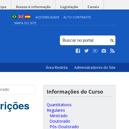
cipe
Acesso à informação
Legislação
Canais
ACESSIBILIDADE
ALTO CONTRASTE
MAPA DO SITE
Área Restrita
Administradores do Site
torado
Informações do Curso
rições
Quantitativos
Regulares
Mestrado
Doutorado
Pós-Doutorado