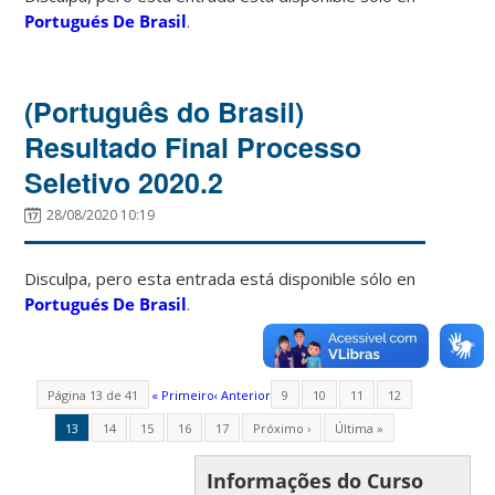
Portugués De Brasil
.
(Português do Brasil)
Resultado Final Processo
Seletivo 2020.2
28/08/2020 10:19
Disculpa, pero esta entrada está disponible sólo en
Portugués De Brasil
.
Página 13 de 41
« Primeiro
‹ Anterior
9
10
11
12
13
14
15
16
17
Próximo ›
Última »
Informações do Curso