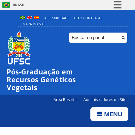
BRASIL
Simplifique!
ACESSIBILIDADE
ALTO CONTRASTE
MAPA DO SITE
Comunica BR
Participe
Acesso à informação
Legislação
Canais
Pós-Graduação em
Recursos Genéticos
Vegetais
Área Restrita
Administradores do Site
MENU