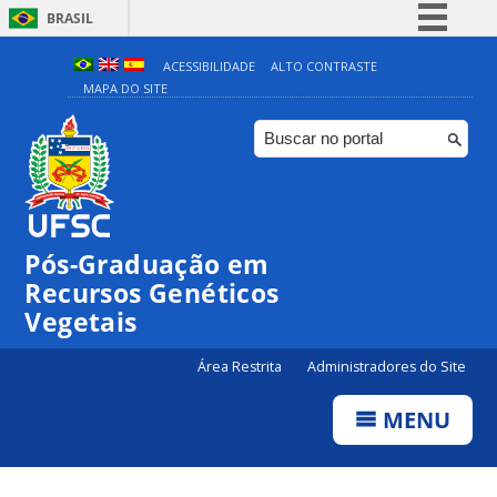
BRASIL
Simplifique!
ACESSIBILIDADE
ALTO CONTRASTE
MAPA DO SITE
Comunica BR
Participe
Acesso à informação
Legislação
Canais
Pós-Graduação em
Recursos Genéticos
Vegetais
Área Restrita
Administradores do Site
MENU