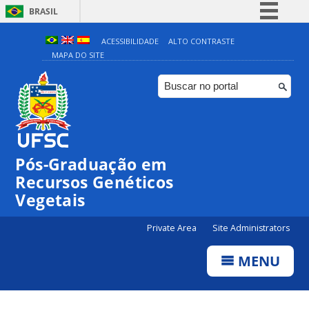
BRASIL
Simplifique!
ACESSIBILIDADE
ALTO CONTRASTE
MAPA DO SITE
Comunica BR
Participe
Acesso à informação
Legislação
Canais
Pós-Graduação em
Recursos Genéticos
Vegetais
Private Area
Site Administrators
MENU