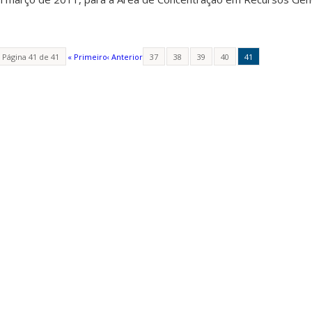
Página 41 de 41
« Primeiro
‹ Anterior
37
38
39
40
41