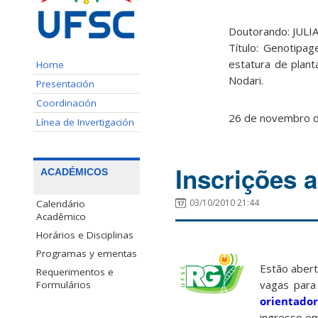
Doutorando: JUL
Título: Genotipa
estatura de plan
Home
Nodari.
Presentación
Coordinación
26 de novembro de
Línea de Invertigación
Inscrições 
ACADÉMICOS
03/10/2010 21:44
Calendário
Acadêmico
Horários e Disciplinas
Programas y ementas
Estão abert
Requerimentos e
vagas par
Formulários
orientador
ingresso em