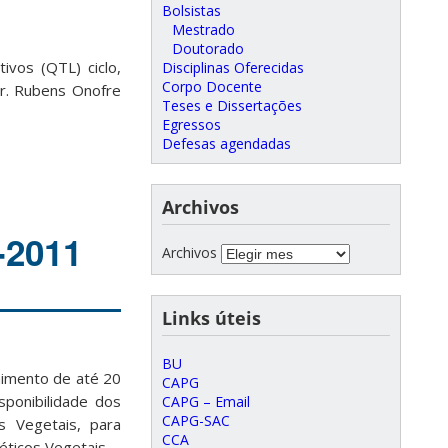
Bolsistas
Mestrado
Doutorado
ivos (QTL) ciclo,
Disciplinas Oferecidas
Corpo Docente
Dr. Rubens Onofre
Teses e Dissertações
Egressos
Defesas agendadas
Archivos
-2011
Archivos
Links úteis
BU
himento de até 20
CAPG
sponibilidade dos
CAPG – Email
CAPG-SAC
 Vegetais, para
CCA
ticos Vegetais.