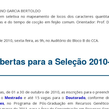
IANO GARCIA BERTOLDO
gem seletiva no mapeamento de locos dos caracteres quantitat
tas e do tempo de cocção em feijão comum. Orientador: Prof. 
 2010, sexta-feira, as 9h, no Auditório do Bloco B do CCA.
abertas para a Seleção 2010
as, de 01 a 30 de outubro de 2010, as inscrições para o preenc
a o
Mestrado
e até 15 vagas para o
Doutorado
, conforme di
es
, no Programa de Pós-Graduação em Recursos Genéticos
 março de 2011, para a Área de Concentração em Recursos Gené