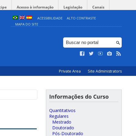
cipe
Acesso à informação
Legislação
Canais
ACESSIBILIDADE
ALTO CONTRASTE
MAPA DO SITE
Private Area
Site Administrators
Informações do Curso
Quantitativos
Regulares
Mestrado
Doutorado
Pós-Doutorado