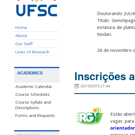
Doutorando: JUL
Título: Genotipa
estatura de plan
Home
Nodari.
About
Our Staff
26 de novembro de
Lines of Research
Inscrições 
ACADEMICS
03/10/2010 21:44
Academic Calendar
Course Schedules
Course Syllabi and
Descriptions
Estão abert
Forms and Requests
vagas par
orientador
ingresso em