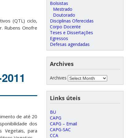
Bolsistas
Mestrado
Doutorado
ivos (QTL) ciclo,
Disciplinas Oferecidas
Corpo Docente
Dr. Rubens Onofre
Teses e Dissertações
Egressos
Defesas agendadas
Archives
-2011
Archives
Links úteis
BU
himento de até 20
CAPG
sponibilidade dos
CAPG – Email
CAPG-SAC
 Vegetais, para
CCA
ticos Vegetais.