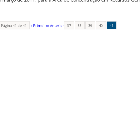
Página 41 de 41
« Primeiro
‹ Anterior
37
38
39
40
41