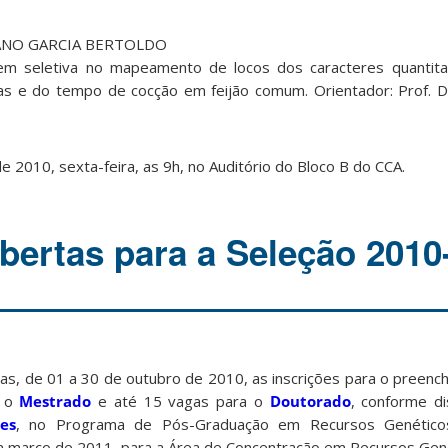
IANO GARCIA BERTOLDO
gem seletiva no mapeamento de locos dos caracteres quantitat
tas e do tempo de cocção em feijão comum. Orientador: Prof. 
 2010, sexta-feira, as 9h, no Auditório do Bloco B do CCA.
abertas para a Seleção 2010
as, de 01 a 30 de outubro de 2010, as inscrições para o preenc
a o
Mestrado
e até 15 vagas para o
Doutorado
, conforme di
es
, no Programa de Pós-Graduação em Recursos Genéticos
 março de 2011, para a Área de Concentração em Recursos Gené