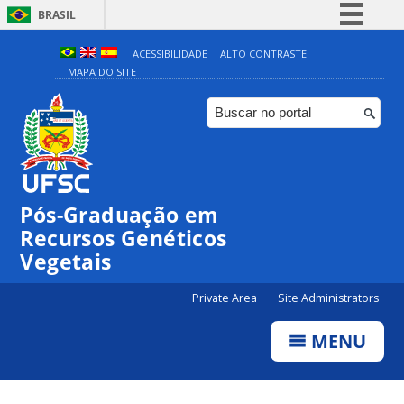
BRASIL
Simplifique!
ACESSIBILIDADE
ALTO CONTRASTE
MAPA DO SITE
Comunica BR
Participe
Acesso à informação
Legislação
Canais
Pós-Graduação em
Recursos Genéticos
Vegetais
Private Area
Site Administrators
MENU