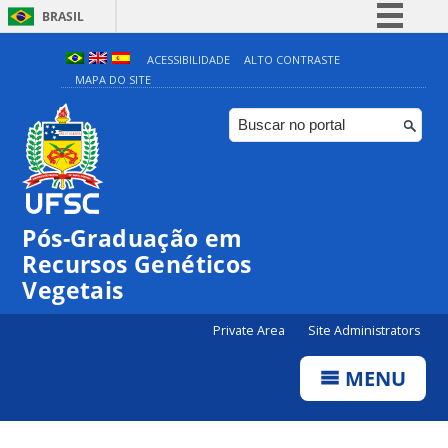
BRASIL
Simplifique!
ACESSIBILIDADE
ALTO CONTRASTE
MAPA DO SITE
Comunica BR
Participe
Acesso à informação
Legislação
Canais
Pós-Graduação em
Recursos Genéticos
Vegetais
Private Area
Site Administrators
MENU