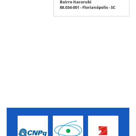
Bairro Itacorubi
88.034-001 - Florianópolis - SC