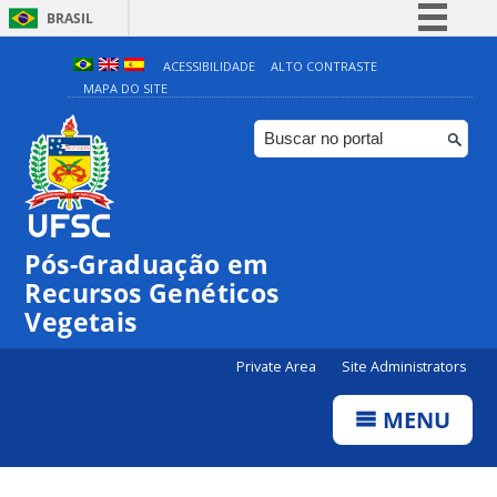
BRASIL
Simplifique!
ACESSIBILIDADE
ALTO CONTRASTE
MAPA DO SITE
Comunica BR
Participe
Acesso à informação
Legislação
Canais
Pós-Graduação em
Recursos Genéticos
Vegetais
Private Area
Site Administrators
MENU