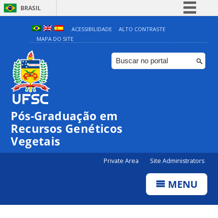
BRASIL
Simplifique!
ACESSIBILIDADE
ALTO CONTRASTE
MAPA DO SITE
Comunica BR
Participe
Acesso à informação
Legislação
Canais
Pós-Graduação em
Recursos Genéticos
Vegetais
Private Area
Site Administrators
MENU