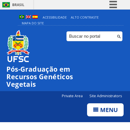
BRASIL
Simplifique!
ACESSIBILIDADE
ALTO CONTRASTE
MAPA DO SITE
Comunica BR
Participe
Acesso à informação
Legislação
Canais
Pós-Graduação em
Recursos Genéticos
Vegetais
Private Area
Site Administrators
MENU