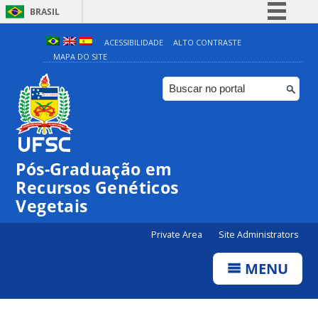
BRASIL
Simplifique!
ACESSIBILIDADE
ALTO CONTRASTE
MAPA DO SITE
Comunica BR
Participe
Acesso à informação
Legislação
Canais
Pós-Graduação em
Recursos Genéticos
Vegetais
Private Area
Site Administrators
MENU