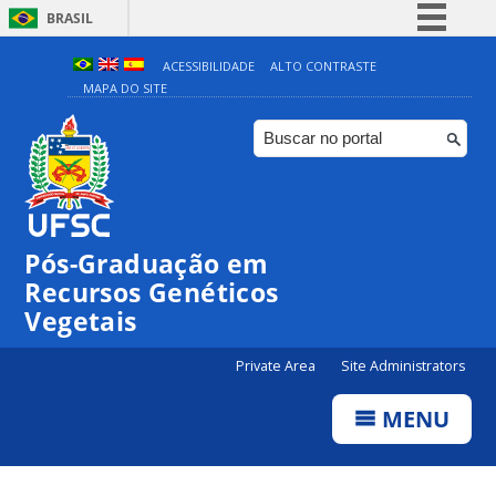
BRASIL
Simplifique!
ACESSIBILIDADE
ALTO CONTRASTE
MAPA DO SITE
Comunica BR
Participe
Acesso à informação
Legislação
Canais
Pós-Graduação em
Recursos Genéticos
Vegetais
Private Area
Site Administrators
MENU