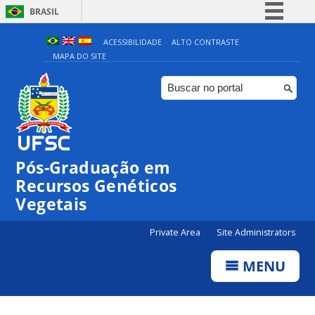
BRASIL
Simplifique!
ACESSIBILIDADE
ALTO CONTRASTE
MAPA DO SITE
Comunica BR
Participe
Acesso à informação
Legislação
Canais
Pós-Graduação em
Recursos Genéticos
Vegetais
Private Area
Site Administrators
MENU