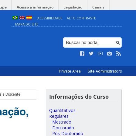
cipe
Acesso à informação
Legislação
Canais
ACESSIBILIDADE
ALTO CONTRASTE
MAPA DO SITE
Private Area
Site Administrators
e e Discente
Informações do Curso
nação,
Quantitativos
Regulares
Mestrado
Doutorado
Pós-Doutorado