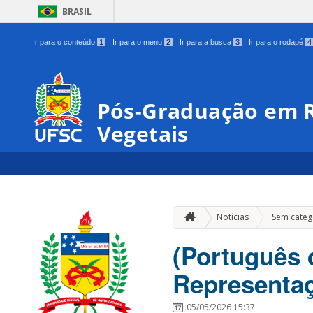
BRASIL
Ir para o conteúdo
1
Ir para o menu
2
Ir para a busca
3
Ir para o rodapé
4
Pós-Graduação em R
Vegetais
Notícias
Sem categ
(Português 
Representaç
05/05/2026 15:37