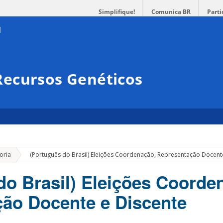
Simplifique!
Comunica BR
Parti
ecursos Genéticos
»
oria
(Português do Brasil) Eleições Coordenação, Representação Docent
do Brasil) Eleições Coorde
ão Docente e Discente