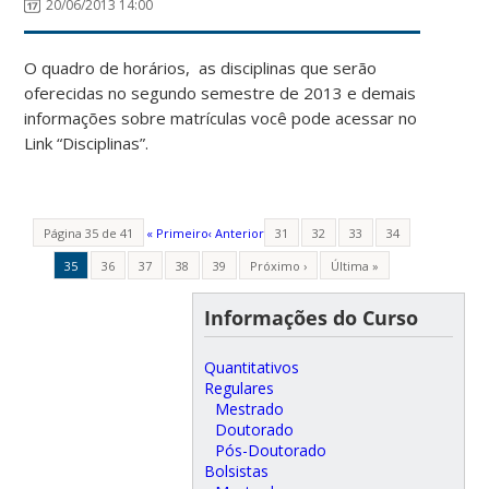
20/06/2013 14:00
O quadro de horários, as disciplinas que serão
oferecidas no segundo semestre de 2013 e demais
informações sobre matrículas você pode acessar no
Link “Disciplinas”.
Página 35 de 41
« Primeiro
‹ Anterior
31
32
33
34
35
36
37
38
39
Próximo ›
Última »
Informações do Curso
Quantitativos
Regulares
Mestrado
Doutorado
Pós-Doutorado
Bolsistas