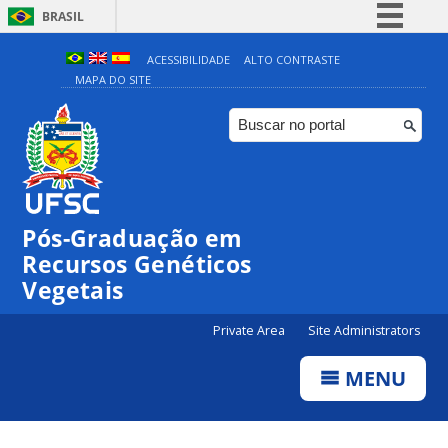
BRASIL
Simplifique!
ACESSIBILIDADE
ALTO CONTRASTE
MAPA DO SITE
Comunica BR
Participe
Acesso à informação
Legislação
Canais
Pós-Graduação em
Recursos Genéticos
Vegetais
Private Area
Site Administrators
MENU