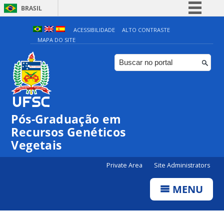
BRASIL
Simplifique!
ACESSIBILIDADE
ALTO CONTRASTE
MAPA DO SITE
Comunica BR
Participe
Acesso à informação
Legislação
Canais
Pós-Graduação em
Recursos Genéticos
Vegetais
Private Area
Site Administrators
MENU