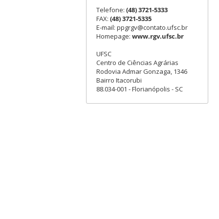
Telefone:
(48) 3721-5333
FAX:
(48) 3721-5335
E-mail: ppgrgv@contato.ufsc.br
Homepage:
www.rgv.ufsc.br
UFSC
Centro de Ciências Agrárias
Rodovia Admar Gonzaga, 1346
Bairro Itacorubi
88.034-001 - Florianópolis - SC