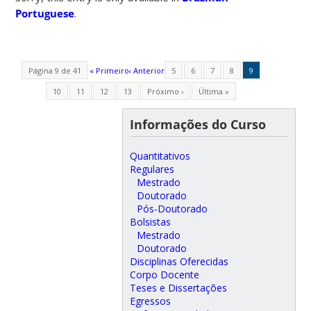
Portuguese
.
Página 9 de 41
« Primeiro
‹ Anterior
5
6
7
8
9
10
11
12
13
Próximo ›
Última »
Informações do Curso
Quantitativos
Regulares
Mestrado
Doutorado
Pós-Doutorado
Bolsistas
Mestrado
Doutorado
Disciplinas Oferecidas
Corpo Docente
Teses e Dissertações
Egressos