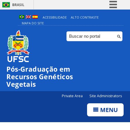
BRASIL
Simplifique!
ACESSIBILIDADE
ALTO CONTRASTE
MAPA DO SITE
Comunica BR
Participe
Acesso à informação
Legislação
Canais
Pós-Graduação em
Recursos Genéticos
Vegetais
Private Area
Site Administrators
MENU