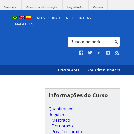
Participe
Acesso à informação
Legislação
Canais
ACESSIBILIDADE
ALTO CONTRASTE
MAPA DO SITE
Private Area
Site Administrators
Informações do Curso
Quantitativos
Regulares
Mestrado
Doutorado
Pós-Doutorado