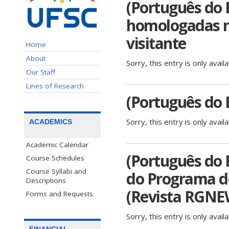
(Português do B
homologadas no
visitante
Home
About
Sorry, this entry is only avail
Our Staff
Lines of Research
(Português do 
Sorry, this entry is only avail
ACADEMICS
Academic Calendar
(Português do B
Course Schedules
Course Syllabi and
do Programa d
Descriptions
(Revista RGNE
Forms and Requests
Sorry, this entry is only avail
FINANCIAL