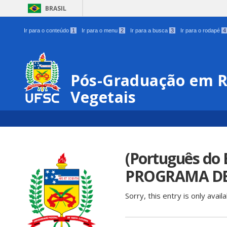
BRASIL
Ir para o conteúdo
1
Ir para o menu
2
Ir para a busca
3
Ir para o rodapé
4
Pós-Graduação em R
Vegetais
(Português do
PROGRAMA DE
Sorry, this entry is only avail