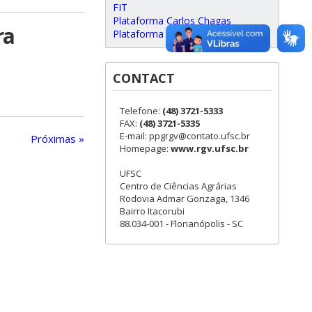
FIT
Plataforma Carlos Chagas
ra
Plataforma SUCUPIRA
CONTACT
Telefone:
(48) 3721-5333
FAX:
(48) 3721-5335
E-mail: ppgrgv@contato.ufsc.br
Próximas »
Homepage:
www.rgv.ufsc.br
UFSC
Centro de Ciências Agrárias
Rodovia Admar Gonzaga, 1346
Bairro Itacorubi
88.034-001 - Florianópolis - SC