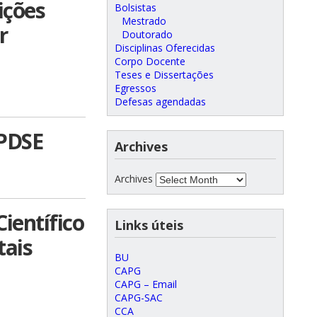
ições
Bolsistas
Mestrado
r
Doutorado
Disciplinas Oferecidas
Corpo Docente
Teses e Dissertações
Egressos
Defesas agendadas
 PDSE
Archives
Archives
ientífico
Links úteis
tais
BU
CAPG
CAPG – Email
CAPG-SAC
CCA