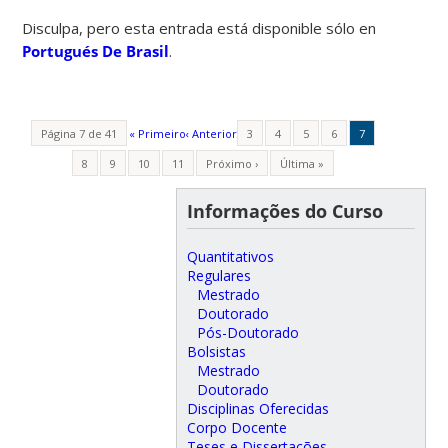
Disculpa, pero esta entrada está disponible sólo en
Portugués De Brasil
.
Página 7 de 41
« Primeiro
‹ Anterior
3
4
5
6
7
8
9
10
11
Próximo ›
Última »
Informações do Curso
Quantitativos
Regulares
Mestrado
Doutorado
Pós-Doutorado
Bolsistas
Mestrado
Doutorado
Disciplinas Oferecidas
Corpo Docente
Teses e Dissertações