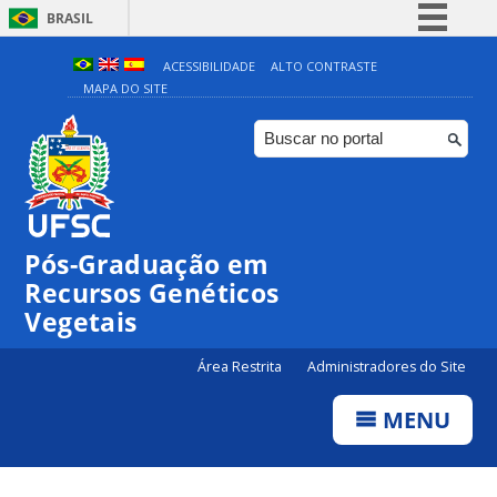
BRASIL
Simplifique!
ACESSIBILIDADE
ALTO CONTRASTE
MAPA DO SITE
Comunica BR
Participe
Acesso à informação
Legislação
Canais
Pós-Graduação em
Recursos Genéticos
Vegetais
Área Restrita
Administradores do Site
MENU