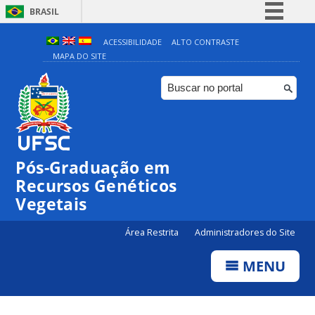
BRASIL
Simplifique!
ACESSIBILIDADE
ALTO CONTRASTE
MAPA DO SITE
Comunica BR
Participe
Acesso à informação
Legislação
Canais
Pós-Graduação em
Recursos Genéticos
Vegetais
Área Restrita
Administradores do Site
MENU