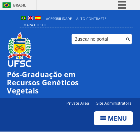
BRASIL
Simplifique!
ACESSIBILIDADE
ALTO CONTRASTE
MAPA DO SITE
Comunica BR
Participe
Acesso à informação
Legislação
Canais
Pós-Graduação em
Recursos Genéticos
Vegetais
Private Area
Site Administrators
MENU