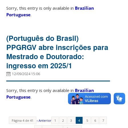
Sorry, this entry is only available in
Brazilian
Portuguese
.
(Português do Brasil)
PPGRGV abre inscrições para
Mestrado e Doutorado:
ingresso em 2025/1
12/09/2024 15:06
Sorry, this entry is only available in
Brazilian
Portuguese
.
Página 4 de 41
‹ Anterior
1
2
3
4
5
6
7