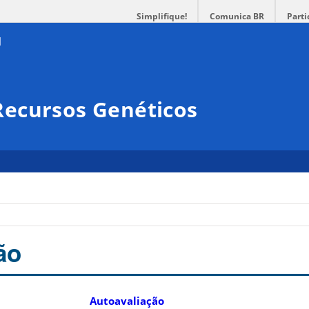
Simplifique!
Comunica BR
Parti
ecursos Genéticos
ão
Autoavaliação