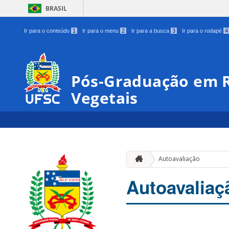
BRASIL
Ir para o conteúdo
1
Ir para o menu
2
Ir para a busca
3
Ir para o rodapé
4
Pós-Graduação em R
Vegetais
Autoavaliação
Autoavaliaç