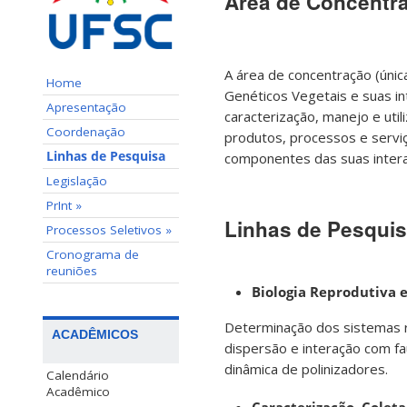
Área de Concentr
A área de concentração (únic
Home
Genéticos Vegetais e suas in
Apresentação
caracterização, manejo e uti
Coordenação
produtos, processos e servi
Linhas de Pesquisa
componentes das suas intera
Legislação
PrInt »
Linhas de Pesqui
Processos Seletivos »
Cronograma de
reuniões
Biologia Reprodutiva 
Determinação dos sistemas re
ACADÊMICOS
dispersão e interação com fa
dinâmica de polinizadores.
Calendário
Acadêmico
Caracterização, Cole