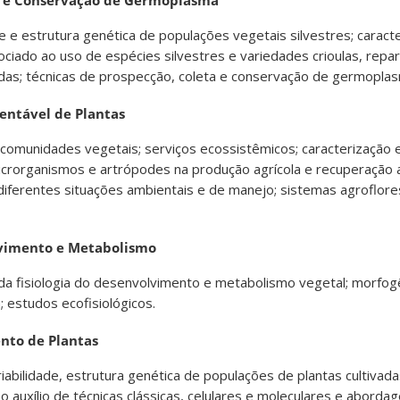
e e estrutura genética de populações vegetais silvestres; caract
ociado ao uso de espécies silvestres e variedades crioulas, repar
iadas; técnicas de prospecção, coleta e conservação de germopla
tentável de Plantas
 comunidades vegetais; serviços ecossistêmicos; caracterização
icrorganismos e artrópodes na produção agrícola e recuperação 
ferentes situações ambientais e de manejo; sistemas agroflores
lvimento e Metabolismo
 da fisiologia do desenvolvimento e metabolismo vegetal; morf
 estudos ecofisiológicos.
nto de Plantas
iabilidade, estrutura genética de populações de plantas cultivada
auxílio de técnicas clássicas, celulares e moleculares e abord