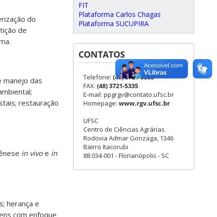
FIT
Plataforma Carlos Chagas
erização do
Plataforma SUCUPIRA
tição de
sma.
CONTATOS
Telefone:
(48) 3721-5333
 e manejo das
FAX:
(48) 3721-5335
ambiental;
E-mail: ppgrgv@contato.ufsc.br
tais; restauração
Homepage:
www.rgv.ufsc.br
UFSC
Centro de Ciências Agrárias
Rodovia Admar Gonzaga, 1346
Bairro Itacorubi
ogênese
in vivo
e
in
88.034-001 - Florianópolis - SC
s; herança e
agens com enfoque