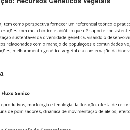
ação: Recursos Genéticos Vegetais
a) tem como perspectiva fornecer um referencial teórico e práti
terações com meio biótico e abiótico que dê suporte consistente
lização sustentável da diversidade genética, visando o desenvolv
ços relacionados com o manejo de populações e comunidades ve
ções, melhoramento genético vegetal e a conservação da biodiv
sa
e Fluxo Gênico
produtivos, morfologia e fenologia da floração, oferta de recurs
una de polinizadores, dinâmica de movimentação de alelos, efeit
ta e Conservação de Germoplasma