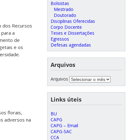
Bolsistas
Mestrado
Doutorado
Disciplinas Oferecidas
co dos Recursos
Corpo Docente
 para a
Teses e Dissertações
Egressos
imento de
Defesas agendadas
getais e os
ersidade.
Arquivos
Arquivos
Links úteis
os florais,
BU
os adversos na
CAPG
CAPG – Email
CAPG-SAC
CCA