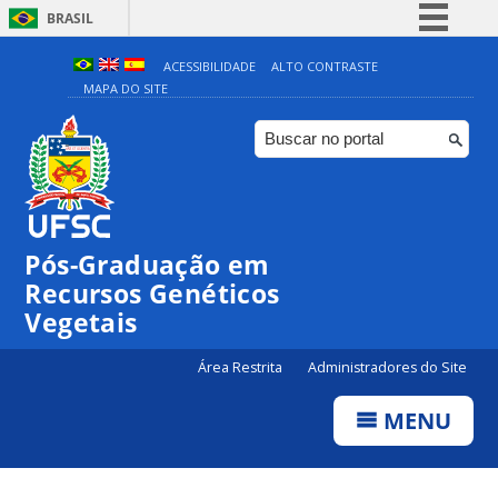
BRASIL
Simplifique!
ACESSIBILIDADE
ALTO CONTRASTE
MAPA DO SITE
Comunica BR
Participe
Acesso à informação
Legislação
Canais
Pós-Graduação em
Recursos Genéticos
Vegetais
Área Restrita
Administradores do Site
MENU