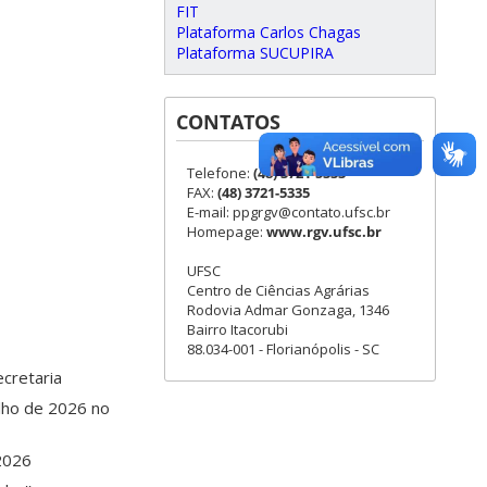
FIT
Plataforma Carlos Chagas
Plataforma SUCUPIRA
CONTATOS
Telefone:
(48) 3721-5333
FAX:
(48) 3721-5335
E-mail: ppgrgv@contato.ufsc.br
Homepage:
www.rgv.ufsc.br
UFSC
Centro de Ciências Agrárias
Rodovia Admar Gonzaga, 1346
Bairro Itacorubi
88.034-001 - Florianópolis - SC
ecretaria
ulho de 2026 no
 2026