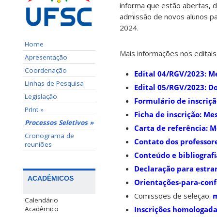
informa que estão abertas, 
admissão de novos alunos pa
2024.
Home
Mais informações nos editais
Apresentação
Coordenação
Edital 04/RGV/2023: M
Linhas de Pesquisa
Edital 05/RGV/2023: D
Legislação
Formulário de inscriç
PrInt »
Ficha de inscrição: M
Processos Seletivos »
Carta de referência: 
Cronograma de
Contato dos professor
reuniões
Conteúdo e bibliografi
Declaração para estra
ACADÊMICOS
Orientações-para-conf
Comissões de seleção:
Calendário
Acadêmico
Inscrições homologada