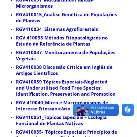
Microrganismos
RGV410015_Análise Genética de Populações
de Plantas
RGV410034 Sistemas Agroflorestais
RGV 410033 Métodos Fitopatológicos no
Estudo da Referência de Plantas
RGV410037 Monitoramento de Populações
Vegetais
RGV410038 Discussão Crítica em Inglês de
Artigos
Científicos
RGV410039 Tópicos Especiais-Neglected
and Underutilised Food Tree
Species
:
Identification, Preservation and Promotion
RGV 410040_Micro e Macrorganismos de
Interesse Fitossanitário
RGV410051_Tópicos Especiais – Ecologia
Funcional de Plantas Nativas
RGV410035-_Tópicos Especiais: Princípios de