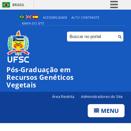
BRASIL
Simplifique!
ACESSIBILIDADE
ALTO CONTRASTE
MAPA DO SITE
Comunica BR
Participe
Acesso à informação
Legislação
Canais
Pós-Graduação em
Recursos Genéticos
Vegetais
Área Restrita
Administradores do Site
MENU