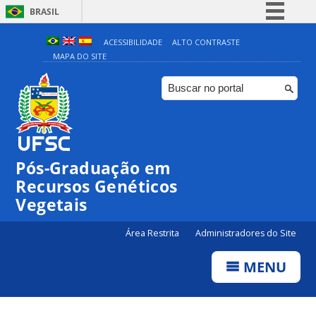
BRASIL
Simplifique!
ACESSIBILIDADE
ALTO CONTRASTE
MAPA DO SITE
Comunica BR
Participe
Acesso à informação
Legislação
Canais
Pós-Graduação em
Recursos Genéticos
Vegetais
Área Restrita
Administradores do Site
MENU