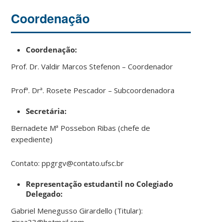
Coordenação
Coordenação:
Prof. Dr. Valdir Marcos Stefenon – Coordenador
Profª. Drª. Rosete Pescador – Subcoordenadora
Secretária:
Bernadete Mª Possebon Ribas (chefe de
expediente)
Contato: ppgrgv@contato.ufsc.br
Representação estudantil no Colegiado
Delegado:
Gabriel Menegusso Girardello (Titular):
giraa33@hotmail.com