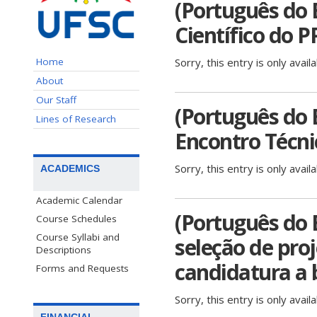
(Português do 
Científico do 
Home
Sorry, this entry is only avail
About
Our Staff
(Português do B
Lines of Research
Encontro Técni
Sorry, this entry is only avail
ACADEMICS
Academic Calendar
(Português do 
Course Schedules
Course Syllabi and
seleção de pro
Descriptions
candidatura a
Forms and Requests
Sorry, this entry is only avail
FINANCIAL