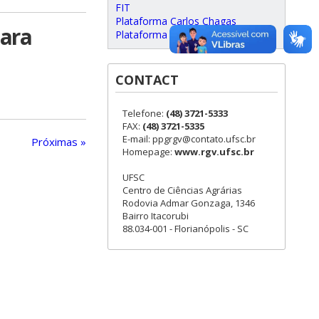
FIT
Plataforma Carlos Chagas
para
Plataforma SUCUPIRA
CONTACT
Telefone:
(48) 3721-5333
FAX:
(48) 3721-5335
E-mail: ppgrgv@contato.ufsc.br
Próximas »
Homepage:
www.rgv.ufsc.br
UFSC
Centro de Ciências Agrárias
Rodovia Admar Gonzaga, 1346
Bairro Itacorubi
88.034-001 - Florianópolis - SC