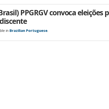
Brasil) PPGRGV convoca eleições 
discente
able in
Brazilian Portuguese
.