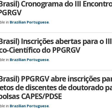
Brasil) Cronograma do III Encontro
PPGRGV
able in
Brazilian Portuguese
.
rasil) Inscrições abertas para o III
co-Científico do PPGRGV
able in
Brazilian Portuguese
.
Brasil) PPGRGV abre inscrições pa
jetos de discentes de doutorado p
 bolsas CAPES/PDSE
able in
Brazilian Portuguese
.