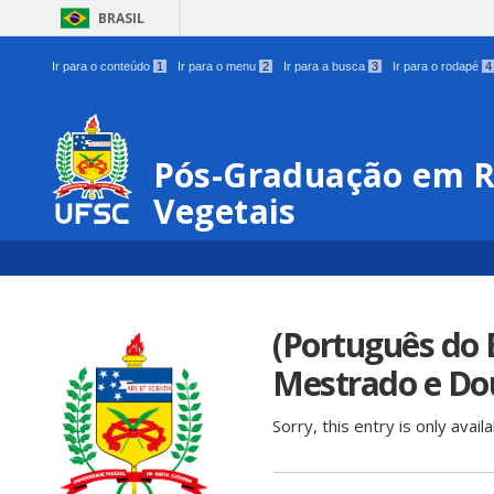
BRASIL
Ir para o conteúdo
1
Ir para o menu
2
Ir para a busca
3
Ir para o rodapé
4
Pós-Graduação em R
Vegetais
(Português do 
Mestrado e Dou
Sorry, this entry is only avail