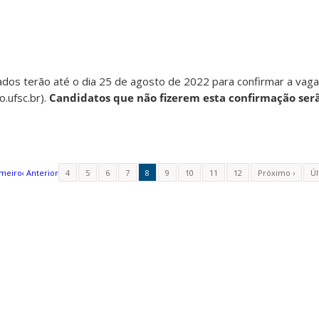
dos terão até o dia 25 de agosto de 2022 para confirmar a vaga
.ufsc.br).
Candidatos que não fizerem esta confirmação ser
imeiro
‹ Anterior
4
5
6
7
8
9
10
11
12
Próximo ›
Úl