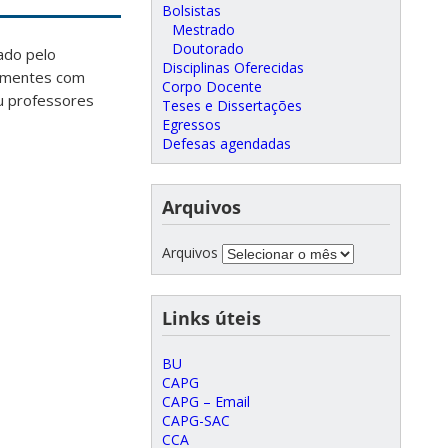
Bolsistas
Mestrado
Doutorado
ado pelo
Disciplinas Oferecidas
sementes com
Corpo Docente
ou professores
Teses e Dissertações
Egressos
Defesas agendadas
Arquivos
Arquivos
Links úteis
BU
CAPG
CAPG – Email
CAPG-SAC
CCA