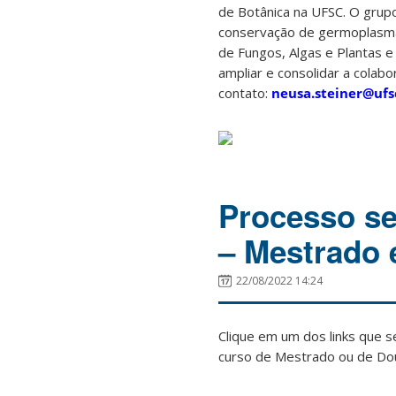
de Botânica na UFSC. O grup
conservação de germoplasma 
de Fungos, Algas e Plantas e
ampliar e consolidar a colab
contato:
neusa.steiner@ufs
Processo s
– Mestrado 
22/08/2022 14:24
Clique em um dos links que s
curso de Mestrado ou de Do