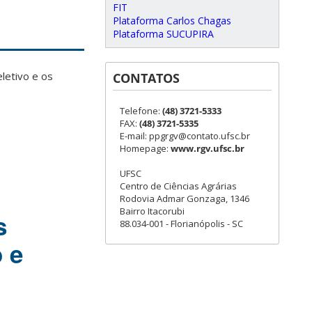
FIT
Plataforma Carlos Chagas
Plataforma SUCUPIRA
eletivo e os
CONTATOS
Telefone:
(48) 3721-5333
FAX:
(48) 3721-5335
E-mail: ppgrgv@contato.ufsc.br
Homepage:
www.rgv.ufsc.br
UFSC
Centro de Ciências Agrárias
Rodovia Admar Gonzaga, 1346
Bairro Itacorubi
s
88.034-001 - Florianópolis - SC
 e