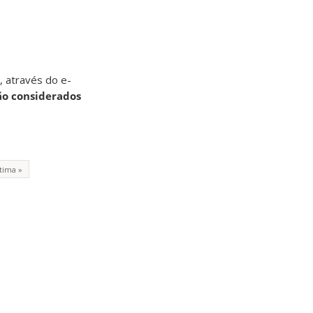
, através do e-
ão considerados
tima »