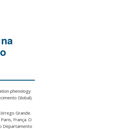
 na
do
ation phenology
cimento Global).
Córrego Grande.
 Paris, França. O
 do Departamento