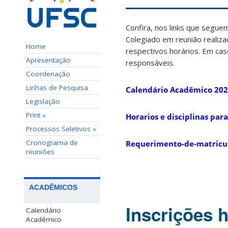
Confira, nos links que segu
Colegiado em reunião realiz
Home
respectivos horários. Em ca
Apresentação
responsáveis.
Coordenação
Linhas de Pesquisa
Calendário Acadêmico 20
Legislação
PrInt »
Horarios e disciplinas par
Processos Seletivos »
Cronograma de
Requerimento-de-matricul
reuniões
ACADÊMICOS
Inscrições 
Calendário
Acadêmico