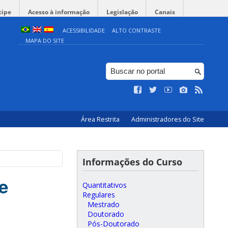
cipe
Acesso à informação
Legislação
Canais
ACESSIBILIDADE
ALTO CONTRASTE
MAPA DO SITE
Área Restrita
Administradores do Site
Informações do Curso
e
Quantitativos
Regulares
Mestrado
Doutorado
Pós-Doutorado