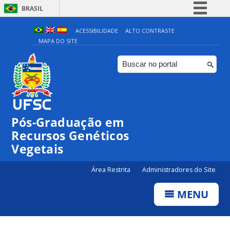
BRASIL
Simplifique!
ACESSIBILIDADE
ALTO CONTRASTE
MAPA DO SITE
Comunica BR
Participe
Acesso à informação
Legislação
Canais
Pós-Graduação em
Recursos Genéticos
Vegetais
Área Restrita
Administradores do Site
MENU