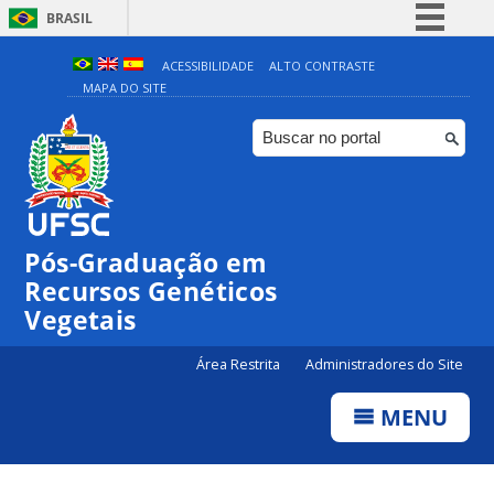
BRASIL
Simplifique!
ACESSIBILIDADE
ALTO CONTRASTE
MAPA DO SITE
Comunica BR
Participe
Acesso à informação
Legislação
Canais
Pós-Graduação em
Recursos Genéticos
Vegetais
Área Restrita
Administradores do Site
MENU