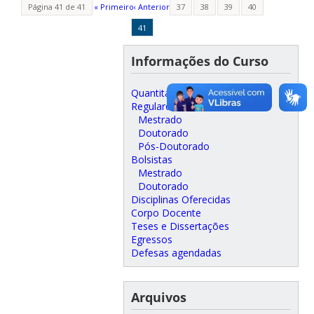
Página 41 de 41
« Primeiro
‹ Anterior
37
38
39
40
41
Informações do Curso
Quantitativos
Regulares
Mestrado
Doutorado
Pós-Doutorado
Bolsistas
Mestrado
Doutorado
Disciplinas Oferecidas
Corpo Docente
Teses e Dissertações
Egressos
Defesas agendadas
Arquivos