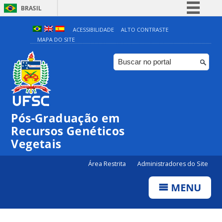
BRASIL
Simplifique!
ACESSIBILIDADE
ALTO CONTRASTE
MAPA DO SITE
Comunica BR
Participe
Acesso à informação
Legislação
Canais
Pós-Graduação em
Recursos Genéticos
Vegetais
Área Restrita
Administradores do Site
MENU